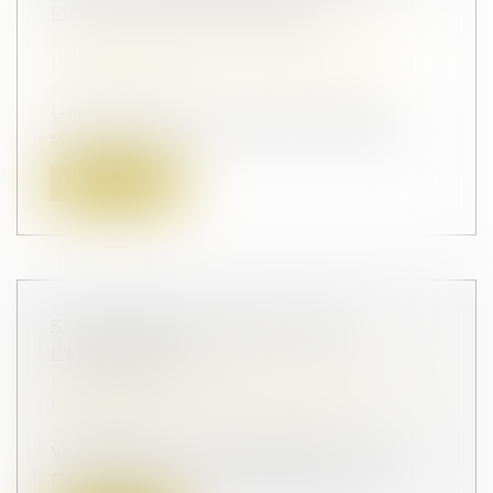
DANS LE DÉLAI D’UN MOIS
Droit de la famille, des personnes et de
leur patrimoine
/
Couples et régime
matrimoniaux
Une femme liée par un pacte civil de
solidarité avec un travailleur indépenda...
Lire la suite
SUCCESSION : QU'EST-CE QUE
L'INDIVISION ?
Droit de la famille, des personnes et de
leur patrimoine
/
Patrimoine et
succession
Vous héritez d’une succession mais vous
n’en êtes pas l’unique bénéficiaire ?...