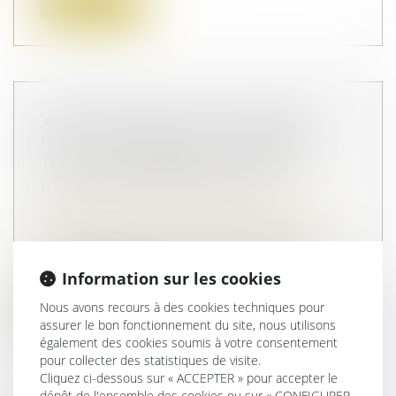
Lire la suite
VIOLENCES FAITES AUX FEMMES :
FAUT-IL RÉFORMER L’INCAPACITÉ
TOTALE DE TRAVAIL, OU PLUTÔT
L’UTILISER CORRECTEMENT ?
Droit de la famille, des personnes et de
leur patrimoine
/
Violences familiales
Notion juridique précise, l’incapacité
totale de travail mériterait d’être ap...
Information sur les cookies
Lire la suite
Nous avons recours à des cookies techniques pour
assurer le bon fonctionnement du site, nous utilisons
également des cookies soumis à votre consentement
pour collecter des statistiques de visite.
Cliquez ci-dessous sur « ACCEPTER » pour accepter le
dépôt de l'ensemble des cookies ou sur « CONFIGURER