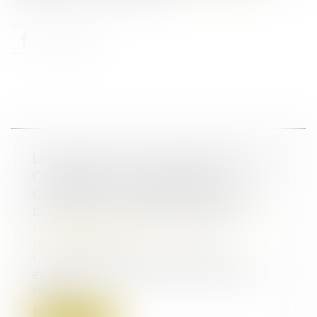
LE PARENT AYANT ASSUMÉ SEUL LES
CHARGES PEUT OBTENIR UNE
CONTRIBUTION RÉTROACTIVE SANS
DÉTAILLER CHAQUE DÉPENSE !
Droit de la famille, des personnes et de
leur patrimoine
Une mère assigne un homme en
établissement de paternité à l’égard de
ses deux...