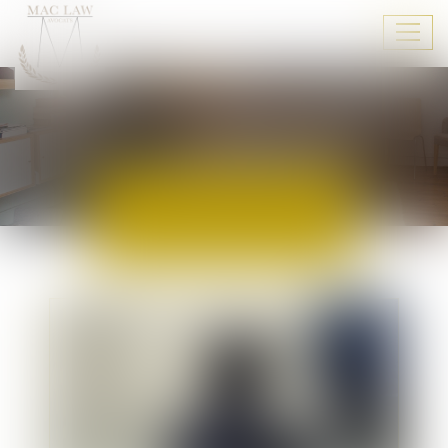
Ouvr
le
men
ACTUALITÉS