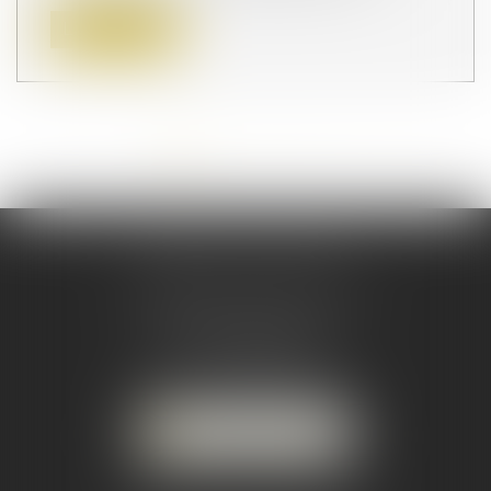
Lire la suite
<<
<
1
2
3
4
5
6
7
...
>
>>
CABINET PRINCIPAL
33 Rue Raymond Poincaré
33110 LE BOUSCAT
Tél :
05 56 02 89 90
-
Mail :
avocats@maclaw.fr
NOUS LOCALISER