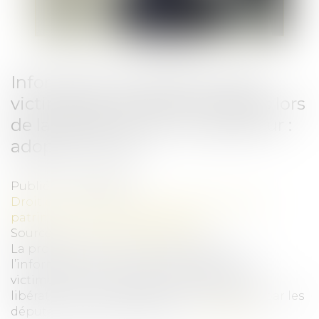
Information et protection des
victimes de violences sexuelles lors
de la libération de leur agresseur :
adoption à l'AN
Publié le :
29/05/2026
Droit de la famille, des personnes et de leur
patrimoine
/
Violences familiales
Source :
www.lemondedudroit.fr
La proposition de loi visant à garantir
l’information et la protection effective des
victimes de violences sexuelles lors de la
libération de leur agresseur a été adoptée par les
députés en première lecture...
Lire la suite