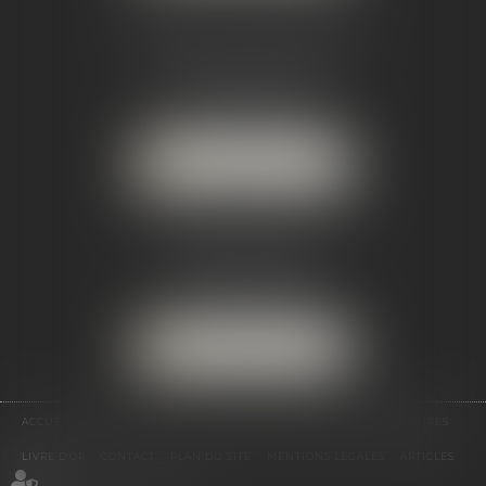
CABINET SECONDAIRE
3 promenade des anglais
33120 ARCACHON
Tél :
05 56 02 89 90
NOUS LOCALISER
CABINET SECONDAIRE
47 avenue Jean Jaurès
33530 BASSENS
Tél :
05 56 02 89 90
NOUS LOCALISER
ACCUEIL
LE CABINET
ÉQUIPE
EXPERTISES
ACTUS
HONORAIRES
LIVRE D'OR
CONTACT
PLAN DU SITE
MENTIONS LÉGALES
ARTICLES