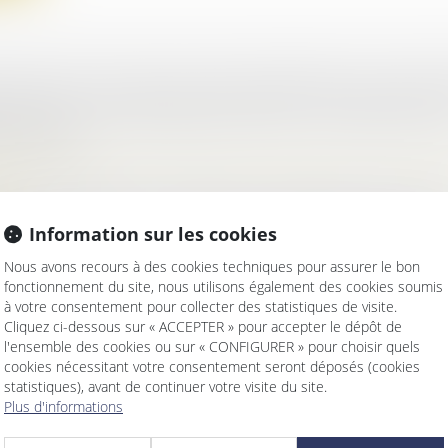
ION DE LOI EN VUE DE MODIFIER LA DATE 
POUR LA DÉTERMINATION DE LA PRESTATI
ATOIRE
 famille, des personnes et de leur patrimoine
/
Couples
aux
t, la date prise en compte pour la détermination de 
.
Information sur les cookies
Nous avons recours à des cookies techniques pour assurer le bon
ite
fonctionnement du site, nous utilisons également des cookies soumis
à votre consentement pour collecter des statistiques de visite.
Cliquez ci-dessous sur « ACCEPTER » pour accepter le dépôt de
l'ensemble des cookies ou sur « CONFIGURER » pour choisir quels
cookies nécessitant votre consentement seront déposés (cookies
statistiques), avant de continuer votre visite du site.
INE. DONNER SA MAISON POUR RÉDUIRE LE
Plus d'informations
ESSION