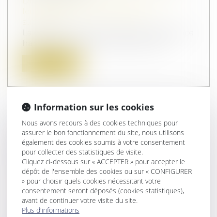
Droit de la famille, des personnes et de
leur patrimoine
/
Patrimoine et
succession
La détermination de la dernière résidence
habituelle du défunt exige de procé...
Lire la suite
Information sur les cookies
Nous avons recours à des cookies techniques pour
MARIAGE DE PERSONNES DE MÊME
assurer le bon fonctionnement du site, nous utilisons
SEXE : OBLIGATION POSITIVE DE
également des cookies soumis à votre consentement
RECONNAISSANCE ET DE
pour collecter des statistiques de visite.
Cliquez ci-dessous sur « ACCEPTER » pour accepter le
PROTECTION JURIDIQUES
dépôt de l'ensemble des cookies ou sur « CONFIGURER
Droit de la famille, des personnes et de
» pour choisir quels cookies nécessitant votre
leur patrimoine
/
Couples et régime
consentement seront déposés (cookies statistiques),
matrimoniaux
avant de continuer votre visite du site.
La Cour européenne des droits de
Plus d'informations