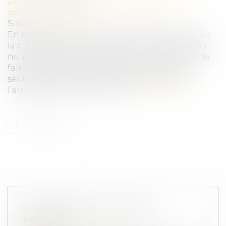
Droit de la famille, des personnes et de leur
patrimoine
/
Patrimoine et succession
Source :
www.efl.fr
En présence d’un quasi-usufruit, la naissance de
la créance de restitution dans le patrimoine du
nu-propriétaire n’est pas remise en cause par le
fait que ce dernier décède avant l’usufruitier ;
seule l’exigibilité de la créance dépend de
l’arrivée du terme de l’usufruit...
Lire la suite
GESTATION POUR AUTRUI ET
FILIATION