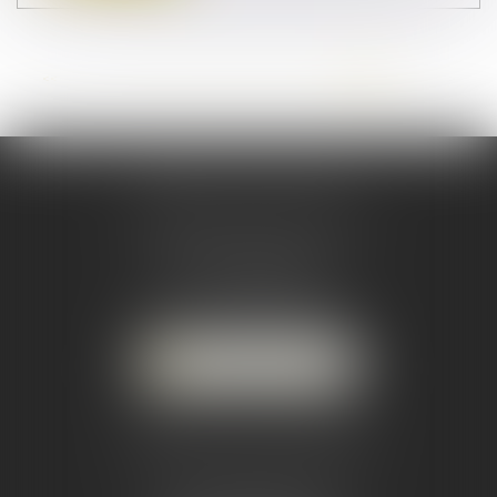
<<
<
...
73
74
75
76
77
78
79
>
>>
CABINET PRINCIPAL
33 Rue Raymond Poincaré
33110 LE BOUSCAT
Tél :
05 56 02 89 90
-
Mail :
avocats@maclaw.fr
NOUS LOCALISER
CABINET SECONDAIRE
3 promenade des anglais