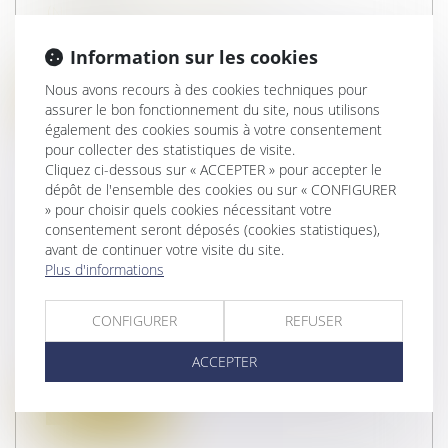
(NPU) Droit de la famille
Par deux arrêts très attendus en date du 3
Information sur les cookies
juillet 2015, l’assemblée plénière...
Nous avons recours à des cookies techniques pour
Lire la suite
assurer le bon fonctionnement du site, nous utilisons
également des cookies soumis à votre consentement
pour collecter des statistiques de visite.
Cliquez ci-dessous sur « ACCEPTER » pour accepter le
dépôt de l'ensemble des cookies ou sur « CONFIGURER
» pour choisir quels cookies nécessitant votre
LES BIENS PROPRES PAR NATURE DE
consentement seront déposés (cookies statistiques),
avant de continuer votre visite du site.
L'ARTICLE 1404 DU CODE CIVIL
Plus d'informations
Droit de la famille, des personnes et de
leur patrimoine
/
Couples et régime
CONFIGURER
REFUSER
matrimoniaux
Conformément à l’article 1402 du Code
ACCEPTER
civil, sous le régime légal de la commu...
Lire la suite