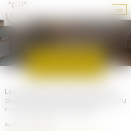
Ouvr
le
men
ACTUALITÉS
Les héritiers du quasi-usufruitier
doivent restituer à la succession du
nu-propriétaire prédécédé
Publié le :
23/12/2020