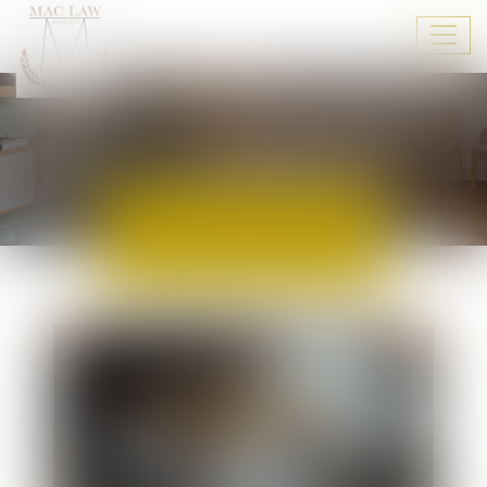
Ouvr
le
men
ACTUALITÉS