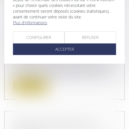
» pour choisir quels cookies nécessitant votre
consentement seront déposés (cookies statistiques),
avant de continuer votre visite du site.
Plus d'informations
TESTAMENT INTERNATIONAL : LES
LIMITES DU RECOURS À UN
CONFIGURER
REFUSER
INTERPRÈTE NON ASSERMENTÉ
Droit de la famille, des personnes et de
ACCEPTER
leur patrimoine
/
Patrimoine et
succession
Le testament international, régi par la
Convention de Washington du 26 octobr...
Lire la suite
ORDONNANCE PROVISOIRE DE