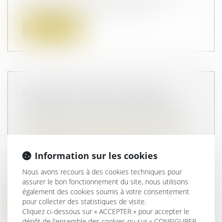
cassation a rappelé que, malgré l...
Lire la suite
DEVOIR CONJUGAL ET LIBERTÉ
SEXUELLE : LA CEDH PROTÈGE LE
CONSENTEMENT DANS LE MARIAGE
Droit de la famille, des personnes et de
leur patrimoine
/
Couples et régime
matrimoniaux
Information sur les cookies
En matière de droits fondamentaux,
Nous avons recours à des cookies techniques pour
l'article 8 de la Convention européenne
assurer le bon fonctionnement du site, nous utilisons
de...
également des cookies soumis à votre consentement
pour collecter des statistiques de visite.
Lire la suite
Cliquez ci-dessous sur « ACCEPTER » pour accepter le
dépôt de l'ensemble des cookies ou sur « CONFIGURER