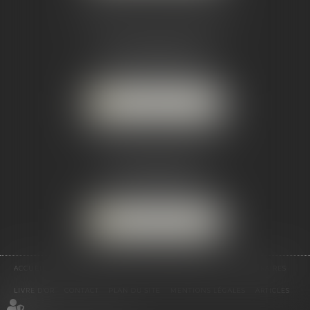
CABINET SECONDAIRE
3 promenade des anglais
33120 ARCACHON
Tél :
05 56 02 89 90
NOUS LOCALISER
CABINET SECONDAIRE
47 avenue Jean Jaurès
33530 BASSENS
Tél :
05 56 02 89 90
NOUS LOCALISER
ACCUEIL
LE CABINET
ÉQUIPE
EXPERTISES
ACTUS
HONORAIRES
LIVRE D'OR
CONTACT
PLAN DU SITE
MENTIONS LÉGALES
ARTICLES