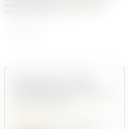
incidences directes sur les actions liées aux
créances entre époux...
Lire la suite
INDIVISION SUCCESSORALE ET
DÉMEMBREMENT : LA COUR DE
CASSATION TRANCHE EN FAVEUR DES
NUS-PROPRIÉTAIRES
Droit de la famille, des personnes et de
leur patrimoine
/
Patrimoine et
succession
Par un arrêt du 15 janvier 2025, la Cour de