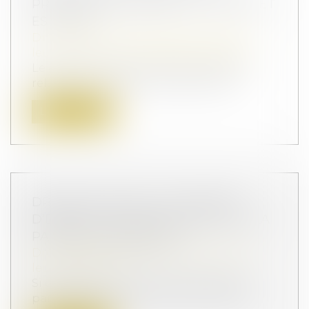
PROTECTION IMMÉDIATE : LE DÉCRET
EST PARU
Droit de la famille, des personnes et de
leur patrimoine
/
Violences familiales
Le décret n° 2025-47 du 15 janvier 2025
relatif à l’ordonnance de protection...
Lire la suite
DROIT DE VISITE ET PLACEMENT
D’ENFANTS : QUELLE PLACE POUR LA
PAROLE DES MINEURS ?
Droit de la famille, des personnes et de
leur patrimoine
Si des enfants mineurs sont placés, les
parents peuvent toujours, sous condit...