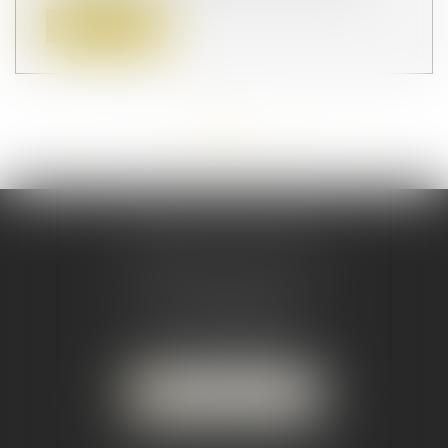
Lire la suite
<<
<
...
13
14
15
16
17
18
19
...
>
>>
CABINET PRINCIPAL
33 Rue Raymond Poincaré
33110 LE BOUSCAT
Tél :
05 56 02 89 90
-
Mail :
avocats@maclaw.fr
NOUS LOCALISER