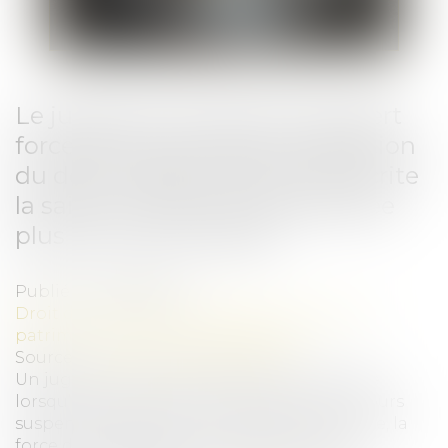
Le jugement de divorce acquiert
force de chose jugée à l’expiration
du délai d’appel, rendant prescrite
la saisie conservatoire pratiquée
plus de cinq ans après
Publié le :
28/01/2025
Droit de la famille, des personnes et de leur
patrimoine
/
Divorce et séparation
Source :
www.lemag-juridique.com
Un jugement acquiert force de chose jugée
lorsqu’il n’est plus susceptible d’aucun recours
suspensif d’exécution. En matière de divorce, la
force de chose jugée du jugement a des