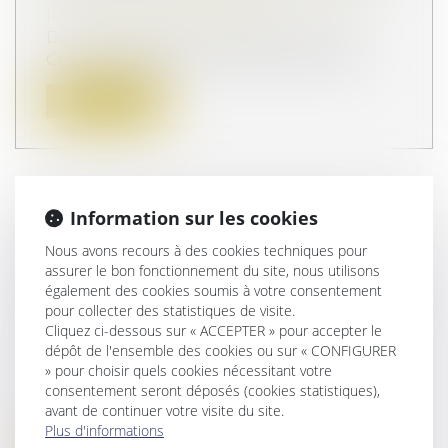
leur patrimoine
/
Filiation
Dans un arrêt du 27 novembre 2024, la
Cour de cassation a rappelé les règles...
Lire la suite
Information sur les cookies
PRESTATION COMPENSATOIRE ET
Nous avons recours à des cookies techniques pour
DROIT D’USAGE ET D’HABITATION :
assurer le bon fonctionnement du site, nous utilisons
UNE ALTERNATIVE AU VERSEMENT EN
également des cookies soumis à votre consentement
CAPITAL
pour collecter des statistiques de visite.
Cliquez ci-dessous sur « ACCEPTER » pour accepter le
Droit de la famille, des personnes et de
dépôt de l'ensemble des cookies ou sur « CONFIGURER
leur patrimoine
/
Divorce et séparation
» pour choisir quels cookies nécessitant votre
La prestation compensatoire vise à
consentement seront déposés (cookies statistiques),
compenser la disparité que le divorce
avant de continuer votre visite du site.
crée...
Plus d'informations