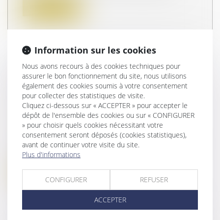
Lire la suite
Information sur les cookies
Nous avons recours à des cookies techniques pour
RÉFORME DES DROITS DE
assurer le bon fonctionnement du site, nous utilisons
SUCCESSION : CE QUE PROPOSE LA
également des cookies soumis à votre consentement
pour collecter des statistiques de visite.
COUR DES COMPTES
Cliquez ci-dessous sur « ACCEPTER » pour accepter le
Droit de la famille, des personnes et de
dépôt de l'ensemble des cookies ou sur « CONFIGURER
leur patrimoine
/
Patrimoine et
» pour choisir quels cookies nécessitant votre
succession
consentement seront déposés (cookies statistiques),
Dans un rapport présenté ce mercredi 25
avant de continuer votre visite du site.
septembre, la Cour des comptes précon...
Plus d'informations
Lire la suite
CONFIGURER
REFUSER
ACCEPTER