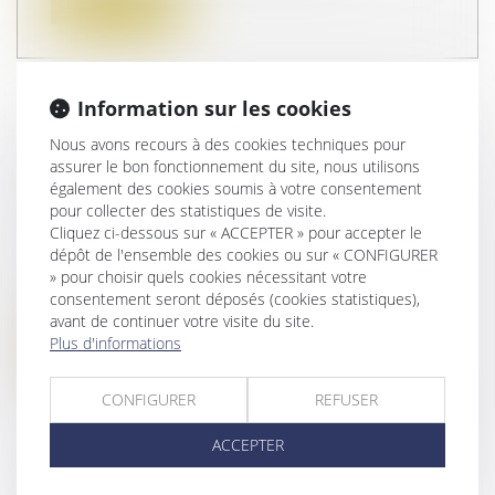
Lire la suite
Information sur les cookies
Nous avons recours à des cookies techniques pour
LOI RELATIVE À LA PROTECTION DES
assurer le bon fonctionnement du site, nous utilisons
ENFANTS : LES PRINCIPALES
également des cookies soumis à votre consentement
DISPOSITIONS
pour collecter des statistiques de visite.
Droit de la famille, des personnes et de
Cliquez ci-dessous sur « ACCEPTER » pour accepter le
dépôt de l'ensemble des cookies ou sur « CONFIGURER
leur patrimoine
/
Filiation
» pour choisir quels cookies nécessitant votre
Cette nouvelle loi aborde de nombreux
consentement seront déposés (cookies statistiques),
sujets : aider au mieux les enfants con...
avant de continuer votre visite du site.
Plus d'informations
Lire la suite
CONFIGURER
REFUSER
ACCEPTER