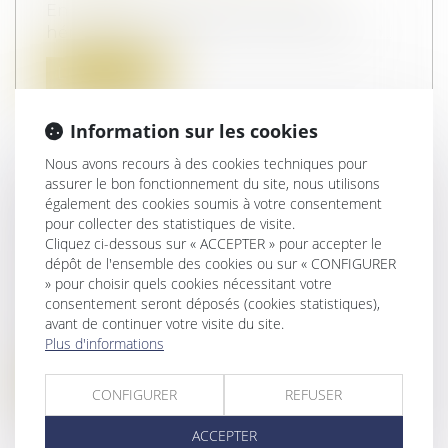
En droit des successions, la réserve
héréditaire représente la part de patrim...
Lire la suite
Information sur les cookies
Nous avons recours à des cookies techniques pour
assurer le bon fonctionnement du site, nous utilisons
également des cookies soumis à votre consentement
DIVORCE ET PENSION ALIMENTAIRE :
pour collecter des statistiques de visite.
TOUT CE QUE VOUS DEVEZ SAVOIR
Cliquez ci-dessous sur « ACCEPTER » pour accepter le
Droit de la famille, des personnes et de
dépôt de l'ensemble des cookies ou sur « CONFIGURER
leur patrimoine
/
Divorce et séparation
» pour choisir quels cookies nécessitant votre
Le divorce est une étape difficile et
consentement seront déposés (cookies statistiques),
complexe, qui soulève de nombreuses
avant de continuer votre visite du site.
que...
Plus d'informations
Lire la suite
CONFIGURER
REFUSER
ACCEPTER