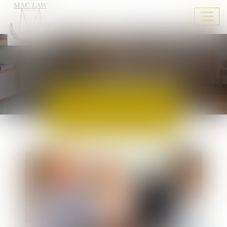
Ouvr
le
men
ACTUALITÉS