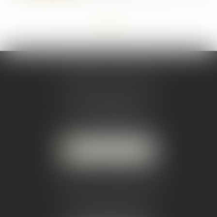
<<
<
...
23
24
25
26
27
28
29
...
>
>>
CABINET PRINCIPAL
33 Rue Raymond Poincaré
33110 LE BOUSCAT
Tél :
05 56 02 89 90
-
Mail :
avocats@maclaw.fr
NOUS LOCALISER
CABINET SECONDAIRE
3 promenade des anglais
33120 ARCACHON