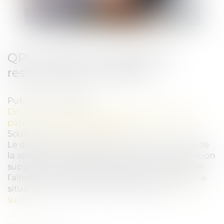
QPC : pension d'invalidité et
ressources du concubin
Publié le :
19/06/2024
Droit de la famille, des personnes et de leur
patrimoine
/
Couples et régime matrimoniaux
Source :
www.actu-juridique.fr
Le dernier alinéa de l’article L. 815‑24 du Code de
la sécurité sociale prévoit, à propos de l’allocation
supplémentaire d’invalidité que le montant de
l’allocation supplémentaire peut varier selon la
situation matrimoniale des intéressés...
Lire la
suite