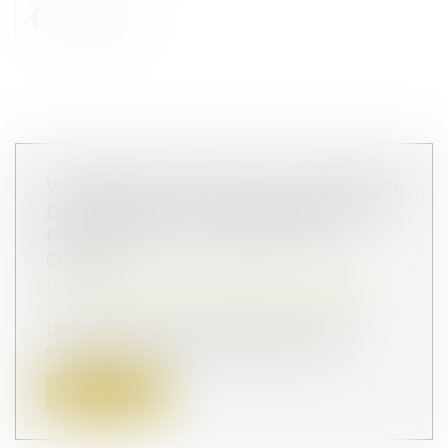
VIOLENCES CONJUGALES : EXTENSION
DU BÉNÉFICE DE L’ORDONNANCE DE
PROTECTION AUX ENFANTS DU
COUPLE
Droit de la famille, des personnes et de
leur patrimoine
/
Violences familiales
Lorsque le juge aux affaires familiales
estime qu'il existe des raisons série...
Lire la suite