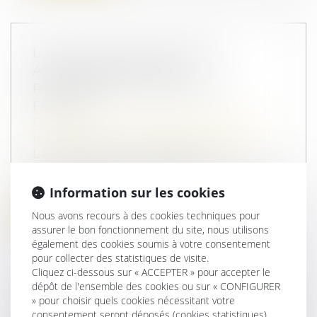
LOI DU 31 MAI 2024 VISANT À
ASSURER UNE JUSTICE
PATRIMONIALE AU SEIN DE LA
FAMILLE
Droit de la famille, des personnes et de
leur patrimoine
/
Divorce et séparation
La loi vise à mieux encadrer les
conséquences de la séparation de couple
en c...
Information sur les cookies
Lire la suite
Nous avons recours à des cookies techniques pour
assurer le bon fonctionnement du site, nous utilisons
également des cookies soumis à votre consentement
pour collecter des statistiques de visite.
Cliquez ci-dessous sur « ACCEPTER » pour accepter le
dépôt de l'ensemble des cookies ou sur « CONFIGURER
» pour choisir quels cookies nécessitant votre
INDIVISION : QUELLE INDEMNISATION
consentement seront déposés (cookies statistiques),