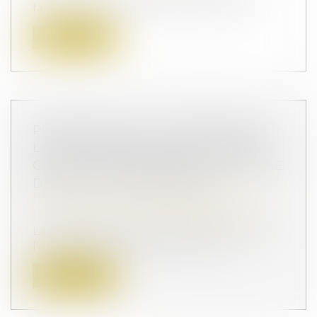
facturés par les banques pour clôture...
Lire la suite
PROPOSITION DE LOI RENFORÇANT
L'ORDONNANCE DE PROTECTION ET
CRÉANT L'ORDONNANCE PROVISOIRE
DE PROTECTION IMMÉDIATE
Droit de la famille, des personnes et de
leur patrimoine
/
Violences familiales
La proposition de loi prévoit de renforcer
l'ordonnance de protection, afin n...
Lire la suite