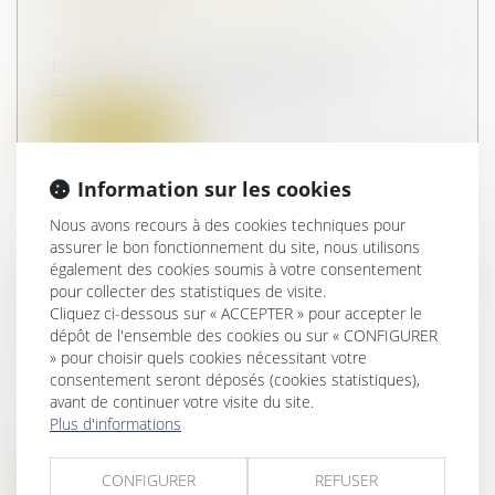
leur patrimoine
/
Patrimoine et
succession
La loi du 13 mai 2025 visant à réduire et à
encadrer les frais bancaires sur...
Lire la suite
Information sur les cookies
Nous avons recours à des cookies techniques pour
assurer le bon fonctionnement du site, nous utilisons
également des cookies soumis à votre consentement
RADIÉ POUR VIOLENCES FAMILIALES,
pour collecter des statistiques de visite.
UN MÉDECIN HOSPITALIER POURRA
Cliquez ci-dessous sur « ACCEPTER » pour accepter le
FINALEMENT EXERCER À NOUVEAU
dépôt de l'ensemble des cookies ou sur « CONFIGURER
» pour choisir quels cookies nécessitant votre
Droit de la famille, des personnes et de
consentement seront déposés (cookies statistiques),
leur patrimoine
/
Violences familiales
avant de continuer votre visite du site.
Le Conseil d’État a annulé la radiation
Plus d'informations
d’un médecin condamné pour violences...
Lire la suite
CONFIGURER
REFUSER