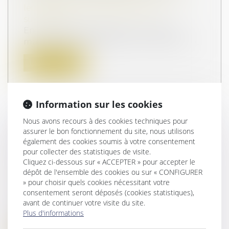
leur patrimoine
/
Patrimoine et
succession
En matière de liquidation du régime
matrimonial consécutive à un divorce, le...
Lire la suite
Information sur les cookies
Nous avons recours à des cookies techniques pour
PAS DE DONATION-PARTAGE SANS
assurer le bon fonctionnement du site, nous utilisons
également des cookies soumis à votre consentement
LOTS DISTINCTS POUR CHAQUE
pour collecter des statistiques de visite.
DONATAIRE
Cliquez ci-dessous sur « ACCEPTER » pour accepter le
Droit de la famille, des personnes et de
dépôt de l'ensemble des cookies ou sur « CONFIGURER
leur patrimoine
/
Patrimoine et
» pour choisir quels cookies nécessitant votre
succession
consentement seront déposés (cookies statistiques),
Aux termes de l’ancien article 1075 du
avant de continuer votre visite du site.
Code civil, une donation-partage suppo...
Plus d'informations