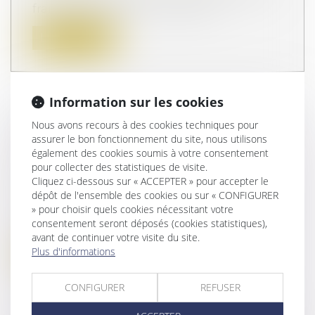
frais applicables aux succession...
Lire la suite
Information sur les cookies
Nous avons recours à des cookies techniques pour
PAIEMENT FRACTIONNÉ DES DROITS
assurer le bon fonctionnement du site, nous utilisons
DE SUCCESSION
également des cookies soumis à votre consentement
Droit de la famille, des personnes et de
pour collecter des statistiques de visite.
leur patrimoine
/
Patrimoine et
Cliquez ci-dessous sur « ACCEPTER » pour accepter le
dépôt de l'ensemble des cookies ou sur « CONFIGURER
succession
» pour choisir quels cookies nécessitant votre
Un compte courant d’associé détenu reçu
consentement seront déposés (cookies statistiques),
par un héritier dans une succession n...
avant de continuer votre visite du site.
Plus d'informations
Lire la suite
CONFIGURER
REFUSER