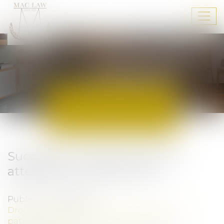
Ouvr
le
men
ACTUALITÉS
Succession : qu’est-ce qu’une
attestation de porte-fort ?
Publié le :
02/03/2023
Droit de la famille, des personnes et de leur
patrimoine
/
Patrimoine et succession