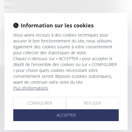
(familiale, civil ou pénal) notamment dans des
dossiers de violences conjugales, ou violences
intra-familiales, côté auteur comme victime.
Information sur les cookies
Me Claire KESMAECKER met au service des clients
du cabinet son expérience et ses compétences
Nous avons recours à des cookies techniques pour
variées afin de toujours mieux les conseiller et les
assurer le bon fonctionnement du site, nous utilisons
assister.
également des cookies soumis à votre consentement
pour collecter des statistiques de visite.
Cliquez ci-dessous sur « ACCEPTER » pour accepter le
dépôt de l'ensemble des cookies ou sur « CONFIGURER
» pour choisir quels cookies nécessitant votre
consentement seront déposés (cookies statistiques),
avant de continuer votre visite du site.
CONTACTER CLAIRE
Plus d'informations
KESMAECKER
CONFIGURER
REFUSER
ACCEPTER