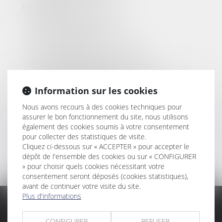
EXPERTISES
Droit de la famille
Droit des personnes
Droit pénal
Droit International privé
Protection fonctionnelle
Droit immobilier
Indemnisation et réparation du
Information sur les cookies
préjudice corporel
ACTUS
Nous avons recours à des cookies techniques pour
assurer le bon fonctionnement du site, nous utilisons
HONORAIRES
également des cookies soumis à votre consentement
LIVRE D'OR
pour collecter des statistiques de visite.
CONTACT
Cliquez ci-dessous sur « ACCEPTER » pour accepter le
PLAN DU SITE
dépôt de l'ensemble des cookies ou sur « CONFIGURER
MENTIONS LÉGALES
» pour choisir quels cookies nécessitant votre
consentement seront déposés (cookies statistiques),
avant de continuer votre visite du site.
Plus d'informations
CABINET PRINCIPAL
CONFIGURER
REFUSER